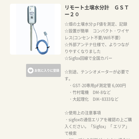
リモート土壌水分計 ＧＳＴ
ー２０
☆畑の土壌水分ｐF値を測定、記録
☆設置が簡単 コンパクト・ワイヤ
レス(コンセント不要/Wifi不要）
☆外部アンテナ仕様で、よりつなが
りやすくなりました
☆Sigfox回線で全国カバー
お気に入りに登録
☆別途、テンシオメーターが必要で
す。
・GST-20専用pF測定管 6,000円
・竹村電機 DM-8など
・大起理化 DIK−8333など
☆使用上の注意事項
・sigfoxの通信エリアを確認の上ご購
入ください。「Sigfox」「 エリア」
で検索