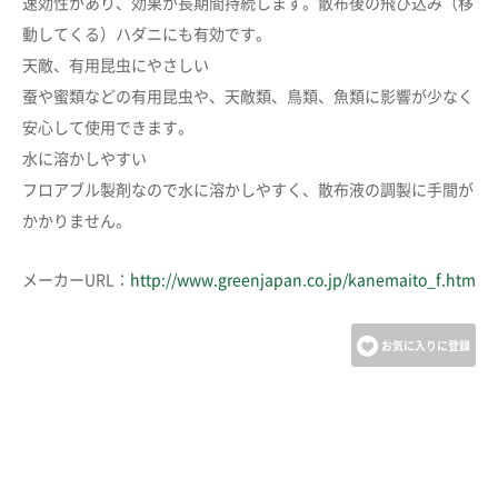
速効性があり、効果が長期間持続します。散布後の飛び込み（移
動してくる）ハダニにも有効です。
天敵、有用昆虫にやさしい
蚕や蜜類などの有用昆虫や、天敵類、鳥類、魚類に影響が少なく
安心して使用できます。
水に溶かしやすい
フロアブル製剤なので水に溶かしやすく、散布液の調製に手間が
かかりません。
メーカーURL：
http://www.greenjapan.co.jp/kanemaito_f.htm
お気に入りに登録