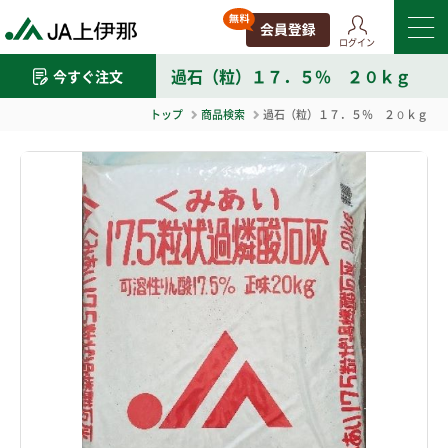
ログイン
過石（粒）１７．５％ ２０ｋｇ
今すぐ注文
トップ
商品検索
過石（粒）１７．５％ ２０ｋｇ