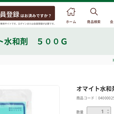
ホーム
商品検索
会
ト水和剤 ５００Ｇ
オマイト水和
商品コード：
0400002
数量