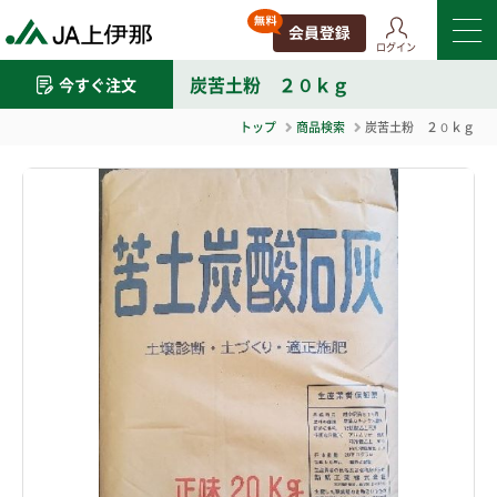
ログイン
炭苦土粉 ２０ｋｇ
今すぐ注文
トップ
商品検索
炭苦土粉 ２０ｋｇ