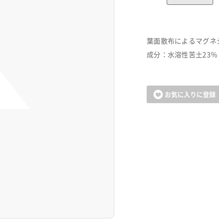
葉面散布によるマグネ
成分：水溶性苦土23％
お気に入りに登録
カートに追加しました。
お買い物を続ける
カートへ進む