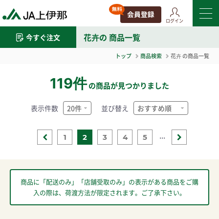
ログイン
花卉
の 商品一覧
今すぐ注文
トップ
商品検索
花卉
の商品一覧
119件
の商品が見つかりました
表示件数
並び替え
...
1
2
3
4
5
商品に「配送のみ」「店舗受取のみ」の表示がある商品をご購
入の際は、荷渡方法が限定されます。ご了承下さい。